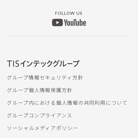
原票会計S
リモートVPN
MYICS ログイン
マイナンバー
銀行データ取り込み
FOLLOW US
上手くんαWEBサイト
所得税申告db
ICSデジタルポスト
認定研修団体
グループ情報セキュリティ方針
グループ個人情報保護方針
グループ内における個人情報の共同利用について
グループコンプライアンス
ソーシャルメディアポリシー