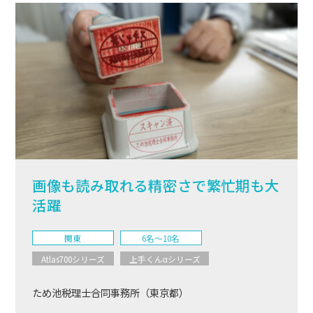
画像も読み取れる精密さで繁忙期も大
活躍
関東
6名〜10名
Atlas700シリーズ
上手くんαシリーズ
ため池税理士合同事務所（東京都）