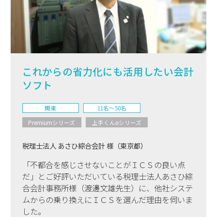
これからの省力化にも活用したい会計
ソフト
関東
11名〜50名
Premiumシリーズ
上手くんαシリーズ
税理士法人 あさひ綜合会計 様（東京都）
「不都合を感じさせないことがＩＣＳの良い点
だ」とご好評いただいている税理士法人あさひ綜
合会計事務所様（渡邊文雄先生）に、他社システ
ムからの乗り換えにＩＣＳを選んだ理由を伺いま
した。