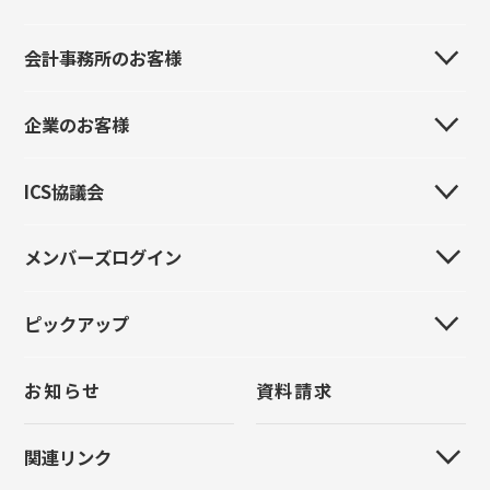
会計事務所のお客様
会社案内
事業所・販売代理店・関連会社
企業のお客様
はじめてのお客様
製品紹介
製品紹介
ICS協議会
はじめてのお客様
イベント情報
イベント情報
製品紹介
導入事例
メンバーズログイン
全国ICS協議会
導入事例
イベント情報
採用情報
全国大会
お問い合わせ
ピックアップ
新規登録
導入事例
お問い合わせ
統一研修会
パスワードをお忘れの方
お問い合わせ
お知らせ
資料請求
クラウド管理
上手くんα
原票モバイル
FinTechサービス
関連リンク