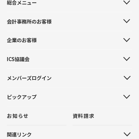
総合メニュー
会計事務所のお客様
会社案内
事業所・販売代理店・関連会社
企業のお客様
はじめてのお客様
製品紹介
製品紹介
ICS協議会
はじめてのお客様
イベント情報
イベント情報
製品紹介
導入事例
メンバーズログイン
全国ICS協議会
導入事例
イベント情報
採用情報
全国大会
お問い合わせ
ピックアップ
新規登録
導入事例
お問い合わせ
統一研修会
パスワードをお忘れの方
お問い合わせ
お知らせ
資料請求
クラウド管理
上手くんα
原票モバイル
FinTechサービス
関連リンク