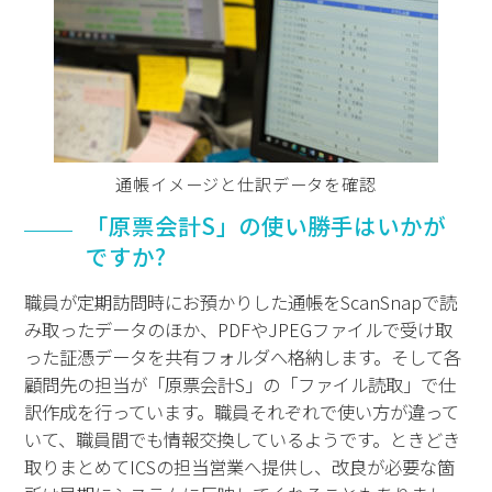
通帳イメージと仕訳データを確認
「原票会計S」の使い勝手はいかが
ですか?
職員が定期訪問時にお預かりした通帳をScanSnapで読
み取ったデータのほか、PDFやJPEGファイルで受け取
った証憑データを共有フォルダへ格納します。そして各
顧問先の担当が「原票会計S」の「ファイル読取」で仕
訳作成を行っています。職員それぞれで使い方が違って
いて、職員間でも情報交換しているようです。ときどき
取りまとめてICSの担当営業へ提供し、改良が必要な箇