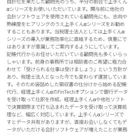
自計化を果たした顧問先のうち、半分の割合で上手くん
αシリーズをお使いいただいています。関与前に他社の
会計ソフトウェアを使用されている顧問先にも、志向や
熟練度をヒアリングのうえ上手くんαシリーズをお勧め
することもあります。当税理士法人としては上手くんα
シリーズの導入が業務効率化に直結するため、慎重にで
はありますが意識してご案内するようにしています。
記帳代行からお任せいただいている顧問先も多くいらっ
しゃいます。前身の事務所では相談者のご希望に極力合
わせて「受けられる仕事は受けましょう」という方針が
あり、税理士法人となった今でも変わらず運営していま
す。そのため袋詰めした領収書の仕分けから始める記帳
代行、経理上手くんαのFinTechオプションで銀行データ
を受け取って仕訳を作成、経理上手くんαや他社ソフト
で決算間際まで打ち込まれたデータを受け取って決算処
理など、幅広く対応しています。上手くんαシリーズで
すとデータ共有がありますが、直接お会いしなくてもデ
ータがいただける会計ソフトウェアが増えたことが業務