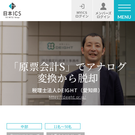
MYICS
メンバーズ
ログイン
MENU
ログイン
「原票会計S」でアナログ
変換から脱却
税理士法人DEIGHT（愛知県）
https://deight.or.jp/
中部
11名〜50名