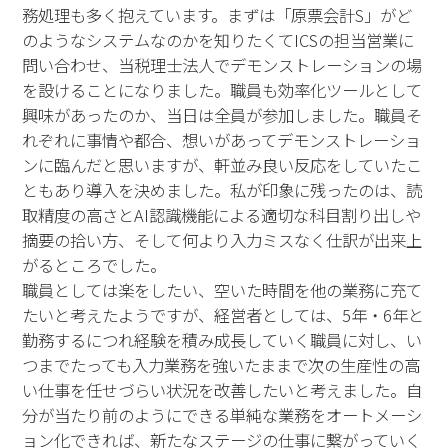
務処理も多く抱えています。まずは「原票会計S」がど
のようなシステムなのかを知りたくてICSの担当営業に
問い合わせ、当税理士法人でデモンストレーションの場
を設けることになりました。職員も効率化ツールとして
興味があったのか、当日は全員が参加しました。職員そ
れぞれに事情や都合、想いがあってデモンストレーショ
ンに臨んだと思いますが、軒並み良い反応をしていたこ
ともあり導入を決めました。私が印象に残ったのは、読
取精度の高さとAI認識機能による適切な科目割り出しや
摘要の拾い方、そして何より入力ミスなく仕訳が出来上
がるところでした。
職員としては楽をしたい、空いた時間を他の業務に充て
たいと考えたようですが、経営者としては、5年・6年と
勤務するにつれ経験を積み成長していく職員に対し、い
つまでたっても入力業務を強いたままで次の生産性の高
い仕事を任せづらい状況を改善したいと考えました。自
分が当たり前のようにできる単純な業務をオートメーシ
ョン化できれば、新たなステージの仕事に繋がっていく