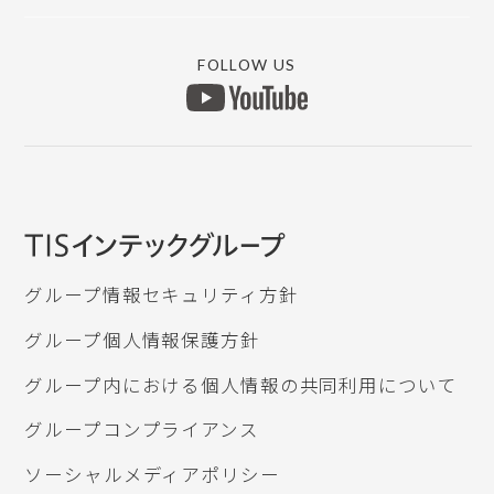
原票会計S
リモートVPN
MYICS ログイン
マイナンバー
銀行データ取り込み
FOLLOW US
上手くんαWEBサイト
所得税申告db
ICSデジタルポスト
認定研修団体
グループ情報セキュリティ方針
グループ個人情報保護方針
グループ内における個人情報の共同利用について
グループコンプライアンス
ソーシャルメディアポリシー