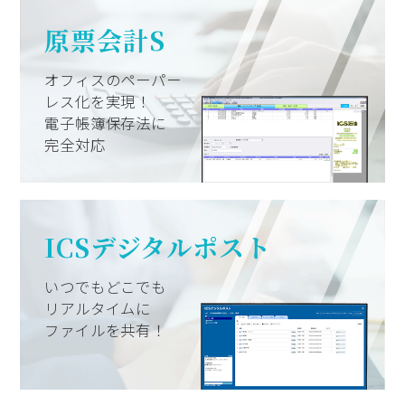
給与計算システム
一元管理システム
原票会計S
オフィスのペーパー
レス化を実現！
電子帳簿保存法に
完全対応
ICSデジタルポスト
ポス
いつでもどこでも
リアルタイムに
ファイルを共有！