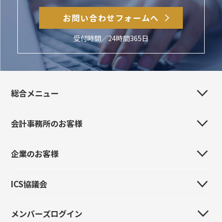
お問い合わせフォームへ
受付時間／24時間365日
総合メニュー
会計事務所のお客様
会社案内
事業所・販売代理店・関連会社
企業のお客様
はじめてのお客様
製品紹介
製品紹介
ICS協議会
はじめてのお客様
イベント情報
イベント情報
製品紹介
導入事例
メンバーズログイン
全国ICS協議会
導入事例