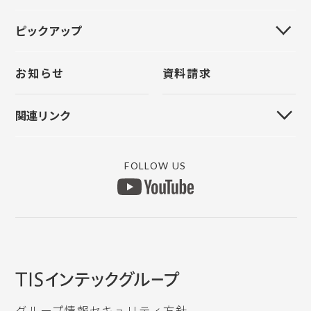
イベント情報
採用情報
全国大会
お問い合わせ
ピックアップ
新規登録
導入事例
お問い合わせ
統一研修会
パスワードをお忘れの方
お問い合わせ
お知らせ
資料請求
クラウド管理
上手くんα
原票モバイル
FinTechサービス
関連リンク
原票会計S
リモートVPN
MYICS ログイン
マイナンバー
銀行データ取り込み
FOLLOW US
上手くんαWEBサイト
所得税申告db
ICSデジタルポスト
認定研修団体
グループ情報セキュリティ方針