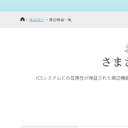
HOME
>
製品紹介
>
周辺機器一覧
さま
ICSシステムとの互換性が保証された周辺