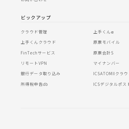
ピックアップ
クラウド管理
上手くんα
上手くんクラウド
原票モバイル
FinTechサービス
原票会計S
リモートVPN
マイナンバー
銀行データ取り込み
ICSATOMIIクラ
所得税申告db
ICSデジタルポス