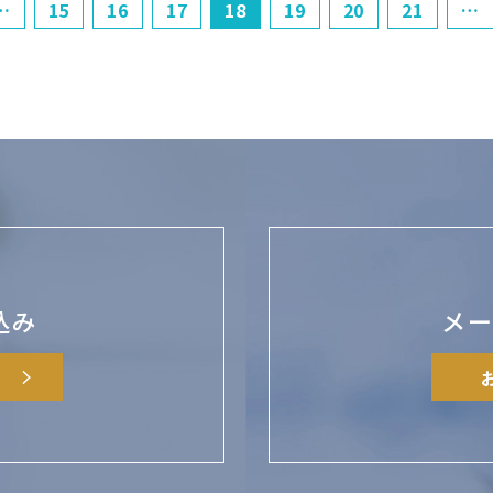
…
15
16
17
18
19
20
21
…
込み
メ