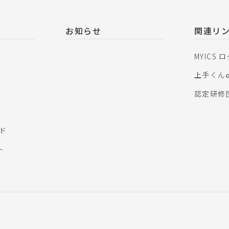
お知らせ
関連リ
MYICS 
上手くん
認定研修
ウド
ト