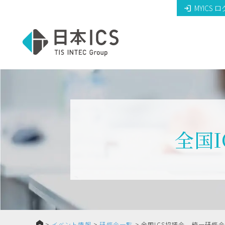
MYICS 
全国
HOME
>
イベント情報
>
研修会一覧
>
全国ICS協議会 統一研修