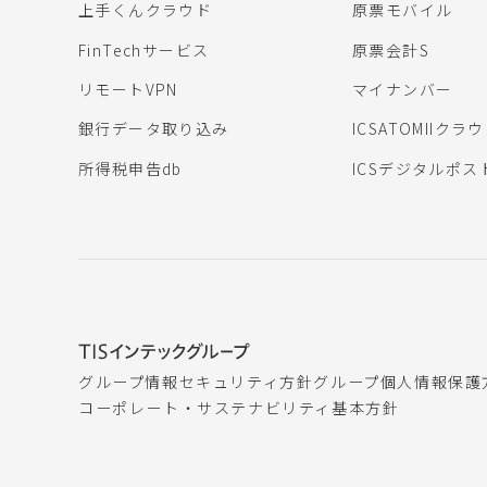
上手くんクラウド
原票モバイル
FinTechサービス
原票会計S
リモートVPN
マイナンバー
銀行データ取り込み
ICSATOMIIクラ
所得税申告db
ICSデジタルポス
グループ情報セキュリティ方針
グループ個人情報保護
コーポレート・サステナビリティ基本方針