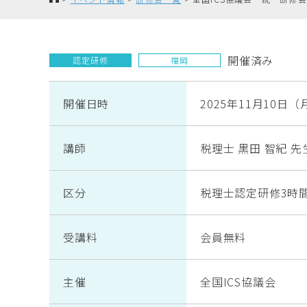
開催済み
認定研修
福岡
開催日時
2025年11月10日（月
講師
税理士 黒田 智紀 先
区分
税理士認定研修3時
受講料
会員無料
主催
全国ICS協議会