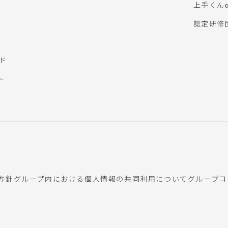
上手くん
認定研修
ウド
ト
方針
グループ内における個人情報の共同利用について
グループコ