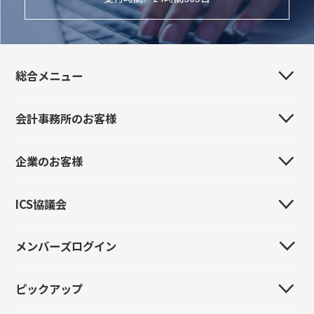
総合メニュー
会計事務所のお客様
会社案内
事業所・販売代理店・関連会社
企業のお客様
はじめてのお客様
製品紹介
製品紹介
ICS協議会
はじめてのお客様
イベント情報
イベント情報
製品紹介
導入事例
メンバーズログイン
全国ICS協議会
導入事例
イベント情報
採用情報
全国大会
お問い合わせ
ピックアップ
新規登録
導入事例
お問い合わせ
統一研修会