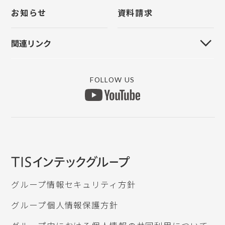
パスワードをお忘れの方
お問い合わせ
お知らせ
資料請求
クラウド管理
上手くんα
上手くんクラウド
原票モバイル
関連リンク
FinTechサービス
原票会計S
MYICS ログイン
リモートVPN
マイナンバー
FOLLOW US
上手くんαWEBサイト
銀行データ取り込み
ICSATOMIIクラウド
認定研修団体
所得税申告db
ICSデジタルポスト
グループ情報セキュリティ方針
グループ個人情報保護方針