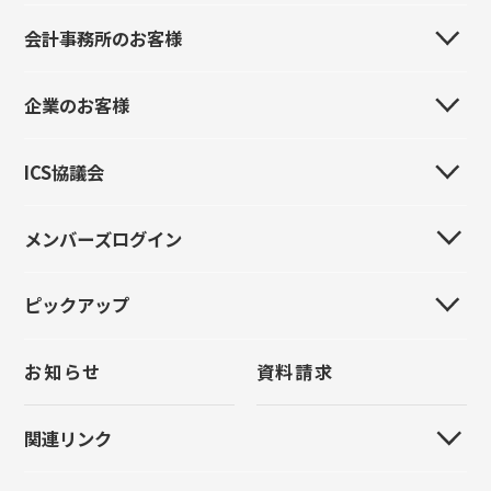
会計事務所のお客様
会社案内
事業所・販売代理店・関連会社
企業のお客様
はじめてのお客様
製品紹介
製品紹介
ICS協議会
はじめてのお客様
イベント情報
イベント情報
製品紹介
導入事例
メンバーズログイン
全国ICS協議会
導入事例
イベント情報
採用情報
全国大会
お問い合わせ
ピックアップ
新規登録
導入事例
お問い合わせ
統一研修会
パスワードをお忘れの方
お問い合わせ
お知らせ
資料請求
クラウド管理
上手くんα
原票モバイル
FinTechサービス
関連リンク
原票会計S
リモートVPN