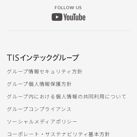
MYICS ログイン
マイナンバー
銀行データ取り込み
FOLLOW US
上手くんαWEBサイト
所得税申告db
ICSデジタルポスト
認定研修団体
グループ情報セキュリティ方針
グループ個人情報保護方針
グループ内における個人情報の共同利用について
グループコンプライアンス
ソーシャルメディアポリシー
コーポレート・サステナビリティ基本方針