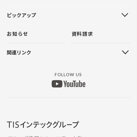
導入事例
イベント情報
採用情報
全国大会
お問い合わせ
ピックアップ
新規登録
導入事例
お問い合わせ
統一研修会
パスワードをお忘れの方
お問い合わせ
お知らせ
資料請求
クラウド管理
上手くんα
原票モバイル
FinTechサービス
関連リンク
原票会計S
リモートVPN
MYICS ログイン
マイナンバー
銀行データ取り込み
FOLLOW US
上手くんαWEBサイト
所得税申告db
ICSデジタルポスト
認定研修団体