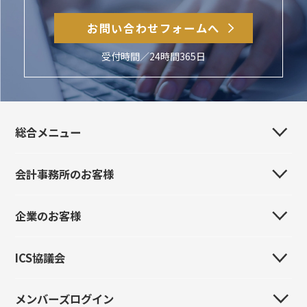
お問い合わせフォームへ
受付時間／24時間365日
総合メニュー
会計事務所のお客様
会社案内
事業所・販売代理店・関連会社
企業のお客様
はじめてのお客様
製品紹介
製品紹介
ICS協議会
はじめてのお客様
イベント情報
イベント情報
製品紹介
導入事例
メンバーズログイン
全国ICS協議会