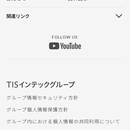
クラウド管理
上手くんα
原票モバイル
FinTechサービス
関連リンク
原票会計S
リモートVPN
MYICS ログイン
マイナンバー
銀行データ取り込み
FOLLOW US
上手くんαWEBサイト
所得税申告db
ICSデジタルポスト
認定研修団体
グループ情報セキュリティ方針
グループ個人情報保護方針
グループ内における個人情報の共同利用について