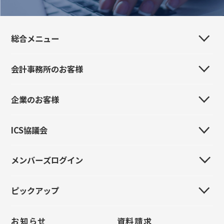
総合メニュー
会計事務所のお客様
会社案内
事業所・販売代理店・関連会社
企業のお客様
はじめてのお客様
製品紹介
製品紹介
ICS協議会
はじめてのお客様
イベント情報
イベント情報
製品紹介
導入事例
メンバーズログイン
全国ICS協議会
導入事例
イベント情報
採用情報
全国大会
お問い合わせ
ピックアップ
新規登録
導入事例
お問い合わせ
統一研修会
パスワードをお忘れの方
お問い合わせ
お知らせ
資料請求