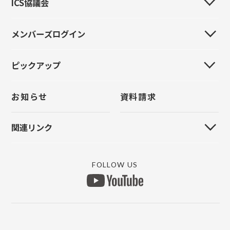
ICS協議会
はじめてのお客様
イベント情報
イベント情報
製品紹介
導入事例
メンバーズログイン
全国ICS協議会
導入事例
イベント情報
採用情報
全国大会
お問い合わせ
ピックアップ
新規登録
導入事例
お問い合わせ
統一研修会
パスワードをお忘れの方
お問い合わせ
お知らせ
資料請求
クラウド管理
上手くんα
上手くんクラウド
原票モバイル
関連リンク
FinTechサービス
原票会計S
MYICS ログイン
リモートVPN
マイナンバー
FOLLOW US
上手くんαWEBサイト
銀行データ取り込み
ICSATOMIIクラウド
認定研修団体
所得税申告db
ICSデジタルポスト